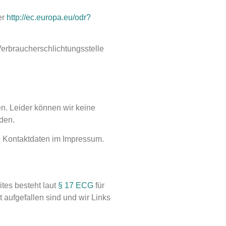
er
http://ec.europa.eu/odr?
 Verbraucherschlichtungsstelle
en. Leider können wir keine
rden.
ie Kontaktdaten im Impressum.
ites besteht laut
§ 17 ECG
für
 aufgefallen sind und wir Links